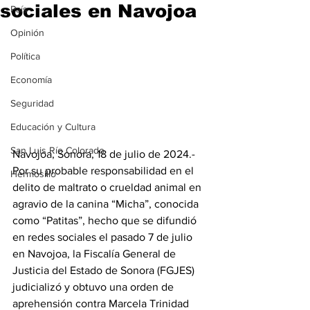
sociales en Navojoa
País
Opinión
Política
Economía
Seguridad
Educación y Cultura
San Luis Río Colorado
Navojoa, Sonora, 18 de julio de 2024.- 
Por su probable responsabilidad en el 
Hermosillo
delito de maltrato o crueldad animal en 
agravio de la canina “Micha”, conocida 
como “Patitas”, hecho que se difundió 
en redes sociales el pasado 7 de julio 
en Navojoa, la Fiscalía General de 
Justicia del Estado de Sonora (FGJES) 
judicializó y obtuvo una orden de 
aprehensión contra Marcela Trinidad 