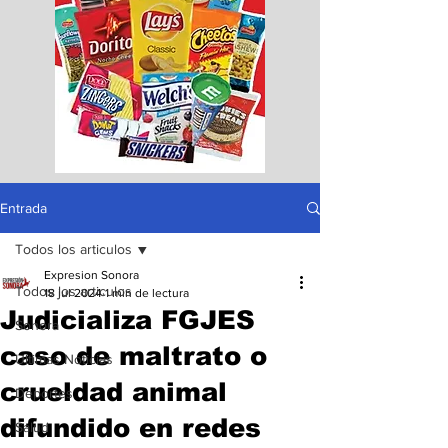
Entrada
Todos los articulos
Expresion Sonora
Todos los articulos
18 jul 2024
1 min de lectura
Judicializa FGJES
Sonora
caso de maltrato o
Ultimas Noticias
crueldad animal
Deportes
difundido en redes
Salud