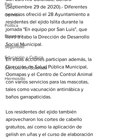
País
(Septiembre 29 de 2020).- Diferentes 
servicios ofreció el 28 Ayuntamiento a 
Opinión
residentes del ejido Islita durante la 
Política
jornada "En equipo por San Luis", que 
Economía
llevó a cabo la Dirección de Desarrollo 
Social Municipal. 
Seguridad
Educación y Cultura
En estas acciones participan además, la 
Dirección de Salud Pública Municipal, 
San Luis Río Colorado
Oomapas y el Centro de Control Animal 
Hermosillo
con varios servicios para las mascotas, 
tales como vacunación antirrábica y 
baños garrapaticidas.
Los residentes del ejido también 
aprovecharon los cortes de cabello 
gratuitos, así como la aplicación de 
gelish en uñas y el curso de elaboración 