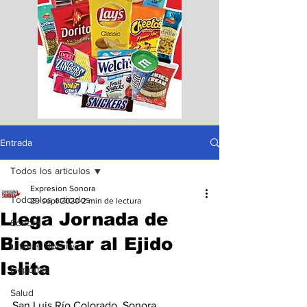
Entrada
Todos los articulos
Expresion Sonora
Todos los articulos
29 sept 2020
2 min de lectura
Llega Jornada de
Sonora
Bienestar al Ejido
Ultimas Noticias
Islita
Deportes
Salud
San Luis Río Colorado, Sonora 