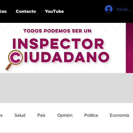
Iniciar s
ias
Contacto
YouTube
es
Salud
País
Opinión
Política
Economía