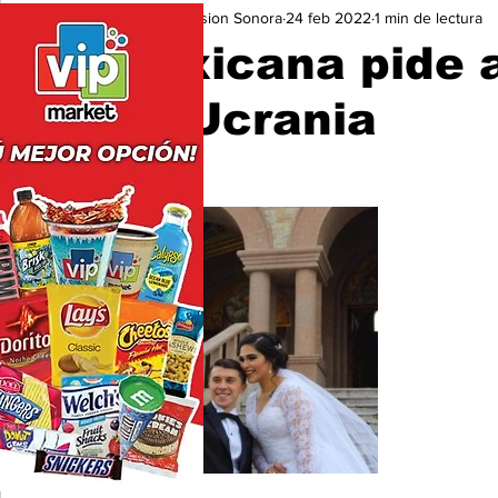
Expresion Sonora
24 feb 2022
1 min de lectura
Seguridad
Educación y Cultura
San Luis Río Color
Mexicana pide a
de Ucrania