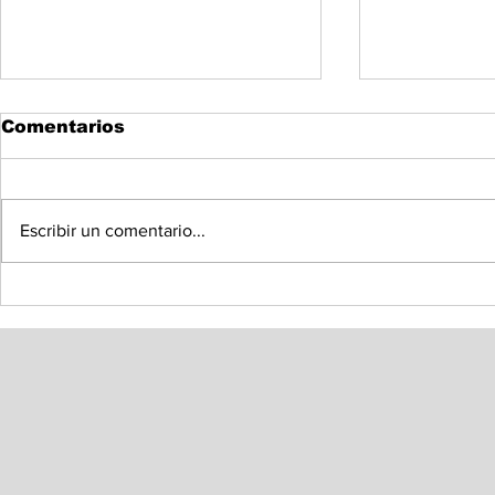
Comentarios
Escribir un comentario...
PLAN ESTRATÉGICO
DEL 1 AL 
2025-2035: AVANZA
AGOSTO 
RESCATE DE PEMEX,
INSCRIPC
EMPRESA DEL PUEBLO
PENSIÓN
DE MÉXICO
BIENESTA
AÑOS