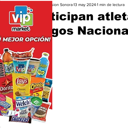
Expresion Sonora
13 may 2024
1 min de lectura
Seguridad
Educación y Cultura
San Luis Río Color
Participan atle
Juegos Naciona