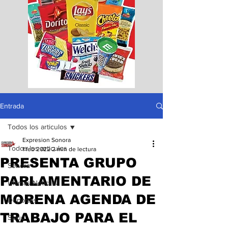
Entrada
Todos los articulos
Expresion Sonora
Todos los articulos
1 feb 2022
2 min de lectura
PRESENTA GRUPO
Sonora
PARLAMENTARIO DE
Ultimas Noticias
MORENA AGENDA DE
Deportes
TRABAJO PARA EL
Salud