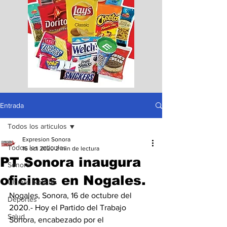
Entrada
Todos los articulos
Expresion Sonora
Todos los articulos
16 oct 2020
2 min de lectura
PT Sonora inaugura
Sonora
oficinas en Nogales.
Ultimas Noticias
Nogales, Sonora, 16 de octubre del 
Deportes
2020.- Hoy el Partido del Trabajo 
Salud
Sonora, encabezado por el 