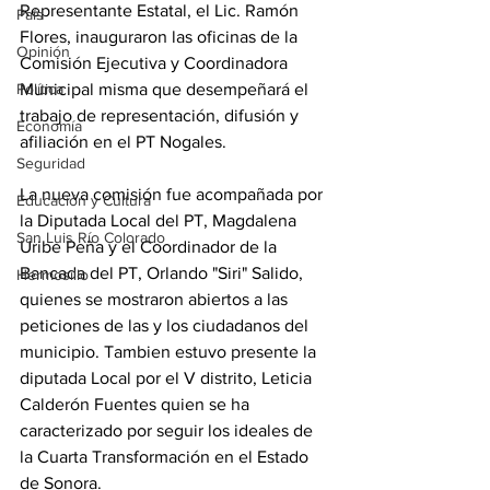
Representante Estatal, el Lic. Ramón 
País
Flores, inauguraron las oficinas de la 
Opinión
Comisión Ejecutiva y Coordinadora 
Política
Municipal misma que desempeñará el 
trabajo de representación, difusión y 
Economía
afiliación en el PT Nogales.
Seguridad
La nueva comisión fue acompañada por 
Educación y Cultura
la Diputada Local del PT, Magdalena 
San Luis Río Colorado
Uribe Peña y el Coordinador de la 
Bancada del PT, Orlando "Siri" Salido, 
Hermosillo
quienes se mostraron abiertos a las 
peticiones de las y los ciudadanos del 
municipio. Tambien estuvo presente la 
diputada Local por el V distrito, Leticia 
Calderón Fuentes quien se ha 
caracterizado por seguir los ideales de 
la Cuarta Transformación en el Estado 
de Sonora. 