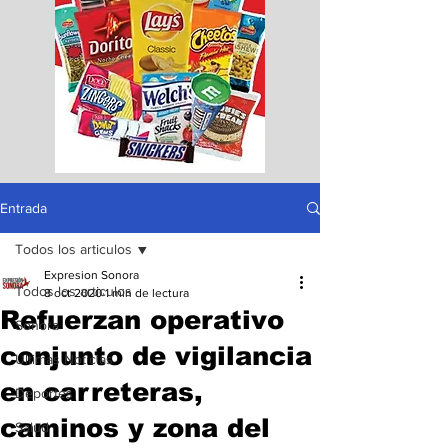
Entrada
Todos los articulos
Expresion Sonora
Todos los articulos
8 oct 2020
1 min de lectura
Refuerzan operativo
Sonora
conjunto de vigilancia
Ultimas Noticias
en carreteras,
Deportes
caminos y zona del
Salud