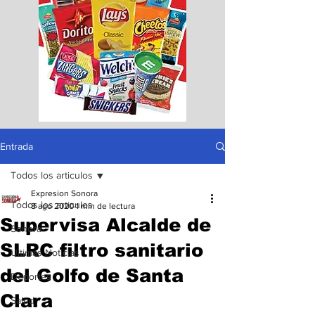
Entrada
Todos los articulos
Expresion Sonora
Todos los articulos
8 ago 2020
1 min de lectura
Supervisa Alcalde de
Sonora
SLRC filtro sanitario
Ultimas Noticias
del Golfo de Santa
Deportes
Clara
Salud