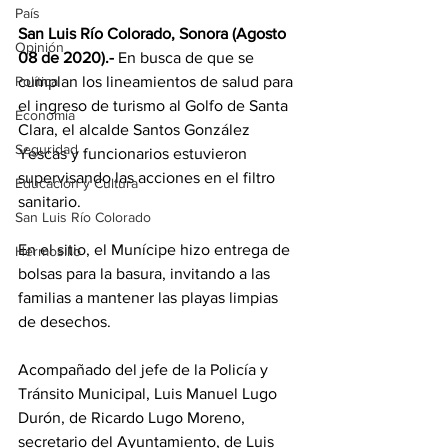
País
San Luis Río Colorado, Sonora (Agosto 
Opinión
08 de 2020).- 
En busca de que se 
Política
cumplan los lineamientos de salud para 
el ingreso de turismo al Golfo de Santa 
Economía
Clara, el alcalde Santos González 
Seguridad
Yescas y funcionarios estuvieron 
supervisando las acciones en el filtro 
Educación y Cultura
sanitario.
San Luis Río Colorado
En el sitio, el Munícipe hizo entrega de 
Hermosillo
bolsas para la basura, invitando a las 
familias a mantener las playas limpias 
de desechos.
Acompañado del jefe de la Policía y 
Tránsito Municipal, Luis Manuel Lugo 
Durón, de Ricardo Lugo Moreno, 
secretario del Ayuntamiento, de Luis 