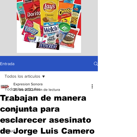
Entrada
Todos los articulos
Expresion Sonora
Todos los articulos
25 feb 2022
1 min de lectura
Trabajan de manera
Sonora
conjunta para
Ultimas Noticias
esclarecer asesinato
Deportes
de Jorge Luis Camero
Salud