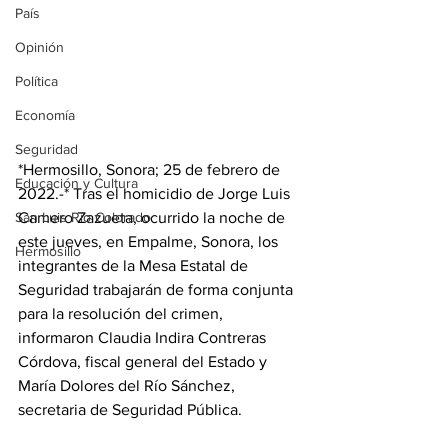
País
Opinión
Política
Economía
Seguridad
*Hermosillo, Sonora; 25 de febrero de 
Educación y Cultura
2022.-* Tras el homicidio de Jorge Luis 
San Luis Río Colorado
Camero Zazueta, ocurrido la noche de 
este jueves, en Empalme, Sonora, los 
Hermosillo
integrantes de la Mesa Estatal de 
Seguridad trabajarán de forma conjunta 
para la resolución del crimen, 
informaron Claudia Indira Contreras 
Córdova, fiscal general del Estado y 
María Dolores del Río Sánchez, 
secretaria de Seguridad Pública.