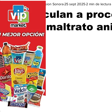
Expresion Sonora
25 sept 2025
2 min de lectura
Seguridad
Educación y Cultura
San Luis Río Color
Vinculan a pro
por maltrato an