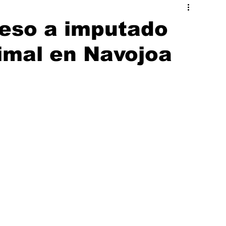
ado
Hermosillo
ceso a imputado
imal en Navojoa