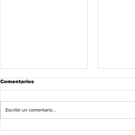
Comentarios
Escribir un comentario...
Avance informativo:
Capturan 
Investiga FGJES
tres suje