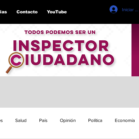
Iniciar s
ias
Contacto
YouTube
es
Salud
País
Opinión
Política
Economía