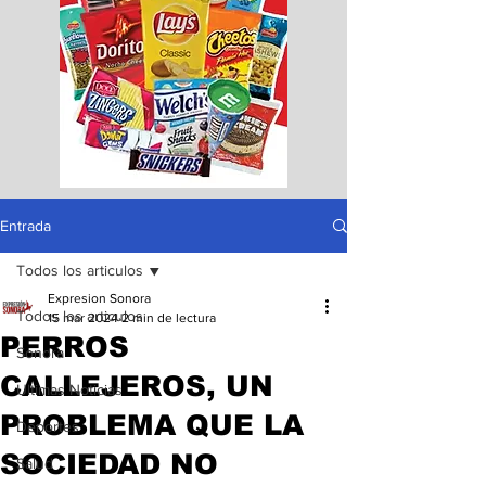
Entrada
Todos los articulos
Expresion Sonora
Todos los articulos
15 mar 2024
2 min de lectura
PERROS
Sonora
CALLEJEROS, UN
Ultimas Noticias
PROBLEMA QUE LA
Deportes
SOCIEDAD NO
Salud